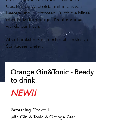
Geschmack: Wacholder mit intensiven
Beeren- und Fruchtnoten. Durch die Minze
ist er trotz des kräftigen Kräuteraromas
wunderbar frisch.
Aber Bareksten kann noch mehr exklusive
Spirituosen bieten:
Orange Gin&Tonic - Ready
to drink!
NEW!!
Refreshing Cocktail
with Gin & Tonic & Orange Zest