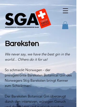
Bareksten
We never say, we have the best gin in the
world... Others do it for us!
So schmeckt Norwegen - der
preisgekrönte Bareksten Botanical Gin des
Norwegers Stig Bareksten bringt Kenner
zum Schwärmen!
Der Bareksten Botanical Gin überzeugt
durch den intensiven, würzigen Geruch
und den wilden und zugleich weichen