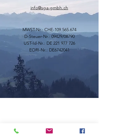
info@sga-gmbh.ch
MWST-Nr.: CHE-109.565.674
D-Steuer-Nr.: 09429/08790
UST-Id-Nr.: DE
221 977 726
EORI-Nr.: DE6742041
KONTAKT
SGA (Schweizerische
Grosshandelsagentur) GmbH