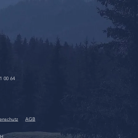
81 00 64
enschutz
AGB
bH