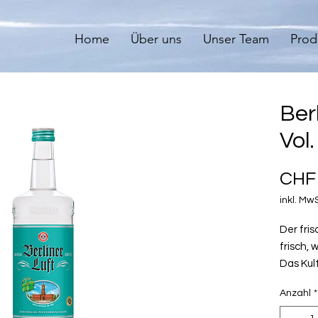
Home
Über uns
Unser Team
Prod
Ber
Vol.
CHF 
inkl. Mw
Der fris
frisch, 
Das Kul
ist ste
Anzahl
*
gekühlt 
ein kul