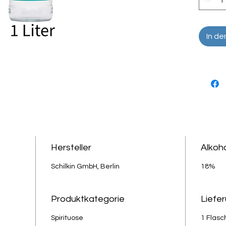
auch he
stylisch
Art gee
In d
Hersteller
Alkoh
Schilkin GmbH, Berlin
18%
Produktkategorie
Liefe
Spirituose
1 Flasc