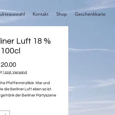
ukteauswahl
Kontakt
Shop
Geschenkkarte
liner Luft 18 %
 100cl
Preis
20.00
St
|
zzgl. Versand
che Pfefferminzlikör. Klar und
wie die Berliner Luft eben so ist.
tgetränk der Berliner Partyszene
ts ein gern gesehener Gast. Gut
ist die Berliner Luft nicht nur pur
inarischer Hochgenuss, sondern