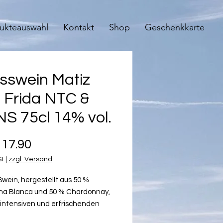
ukteauswahl
Kontakt
Shop
Geschenkkarte
sswein Matiz
 Frida NTC &
S 75cl 14% vol.
Preis
17.90
St
|
zzgl. Versand
ßwein, hergestellt aus 50 %
a Blanca und 50 % Chardonnay,
intensiven und erfrischenden
 erzielen, den wir suchen.