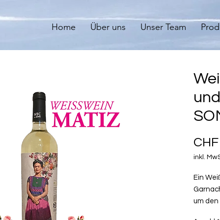
Home
Über uns
Unser Team
Prod
Wei
und
SON
CHF 
inkl. Mw
Ein Wei
Garnach
um den 
Wein zu