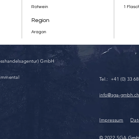
Kahlo is
Rotwein
1 Flas
sich im 
Region
übrigen
Aragon
Wein mi
Mit dem
Franken
Projekt
osshandelsagentur) GmbH
der Ges
Simmental
Tel.: +41 (0) 33 6
---------
--
info@sga-gmbh.ch
Struktu
Es hand
sich de
Impressum
Dat
und der
transpar
© 2022 SGA Gm